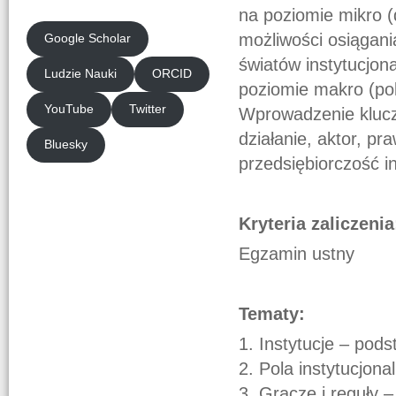
na poziomie mikro (
możliwości osiągani
Google Scholar
światów instytucjon
Ludzie Nauki
ORCID
poziomie makro (pol
YouTube
Twitter
Wprowadzenie kluczo
działanie, aktor, p
Bluesky
przedsiębiorczość in
Kryteria zaliczenia
Egzamin ustny
Tematy:
1. Instytucje – pods
2. Pola instytucjona
3. Gracze i reguły –